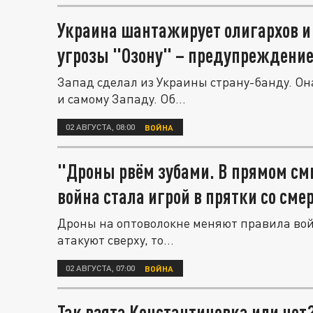
Украина шантажирует олигархов и 
угрозы "Озону" – предупреждение
Запад сделал из Украины страну-банду. Она
и самому Западу. Об...
02 АВГУСТА, 08:00
ВОЙНА
"Дроны рвём зубами. В прямом см
война стала игрой в прятки со сме
Дроны на оптоволокне меняют правила вой
атакуют сверху, то...
02 АВГУСТА, 07:00
ВОЙНА
Так взята Константиновка или нет