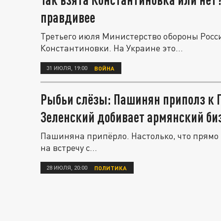
правдивее
Третьего июля Министерство обороны Росс
Константиновки. На Украине это...
31 ИЮЛЯ, 19:00
ВОЙНА
Рыбьи слёзы: Пашинян приполз к 
Зеленский добивает армянский би
Пашиняна припёрло. Настолько, что прямо
на встречу с...
28 ИЮЛЯ, 20:00
ПОЛИТИКА