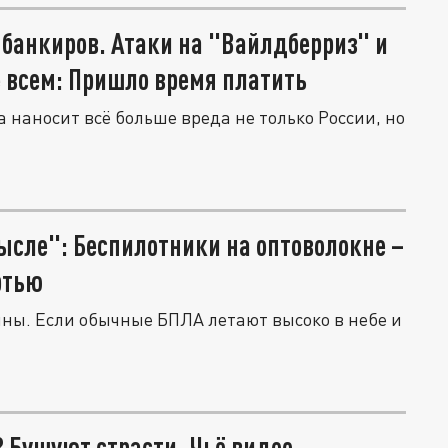
банкиров. Атаки на "Вайлдберриз" и
 всем: Пришло время платить
 наносит всё больше вреда не только России, но
ысле": Беспилотники на оптоволокне –
ртью
ны. Если обычные БПЛА летают высоко в небе и
? Бушуют страсти. Чьё видео