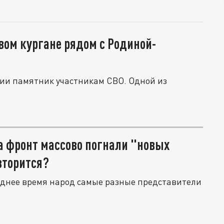
вом кургане рядом с Родиной-
сии памятник участникам СВО. Одной из
а фронт массово погнали "новых
вторится?
леднее время народ самые разные представители