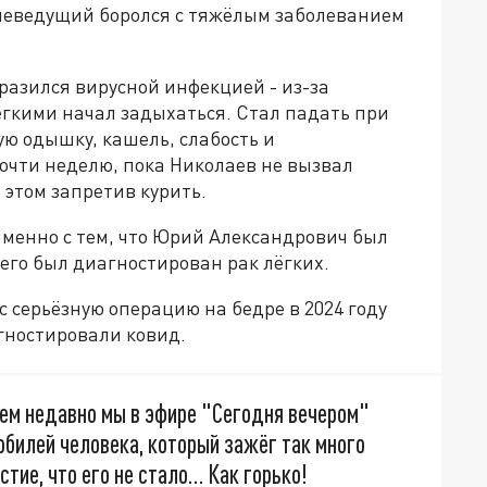
елеведущий боролся с тяжёлым заболеванием
разился вирусной инфекцией - из-за
ёгкими начал задыхаться. Стал падать при
ую одышку, кашель, слабость и
очти неделю, пока Николаев не вызвал
 этом запретив курить.
именно с тем, что Юрий Александрович был
него был диагностирован рак лёгких.
с серьёзную операцию на бедре в 2024 году
агностировали ковид.
всем недавно мы в эфире "Сегодня вечером"
билей человека, который зажёг так много
естие, что его не стало… Как горько!