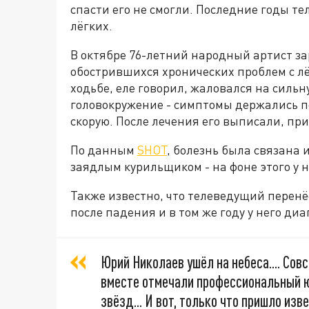
спасти его не смогли. Последние годы т
лёгких.
В октябре 76-летний народный артист за
обострившихся хронических проблем с л
ходьбе, еле говорил, жаловался на сильн
головокружение - симптомы держались п
скорую. После лечения его выписали, при
По данным
SHOT
, болезнь была связана 
заядлым курильщиком - на фоне этого у 
Также известно, что телеведущий перенё
после падения и в том же году у него ди
Юрий Николаев ушёл на небеса.... Со
вместе отмечали профессиональный ю
звёзд... И вот, только что пришло изв