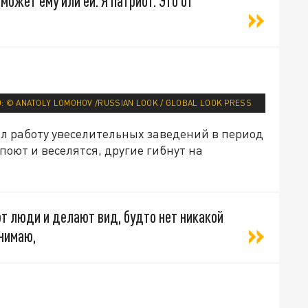
может ему или ей. Я патриот. Это от
: © ANATOLY LOMOHOV /RUSSIAN LOOK / GLOBAL LOOK PRESS
ал работу увеселительных заведений в период
 поют и веселятся, другие гибнут на
т люди и делают вид, будто нет никакой
онимаю,