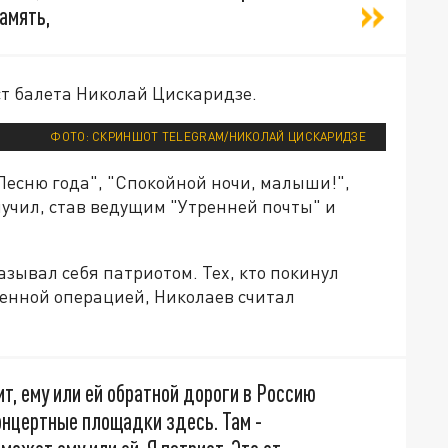
амять,
ст балета Николай Цискаридзе.
ФОТО: СКРИНШОТ TELEGRAM/НИКОЛАЙ ЦИСКАРИДЗЕ
Песню года", "Спокойной ночи, малыши!",
лучил, став ведущим "Утренней почты" и
азывал себя патриотом. Тех, кто покинул
оенной операцией, Николаев считал
чит, ему или ей обратной дороги в Россию
онцертные площадки здесь. Там -