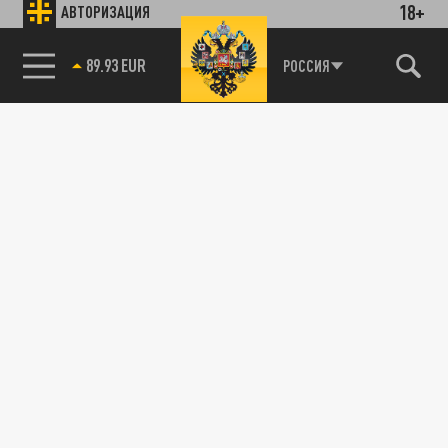
18+
АВТОРИЗАЦИЯ
85.64 BRENT
РОССИЯ
115093, г. Москва, переулок Партийный,
д.1, к.57, стр.3, эт.1, пом.I, ком.45
Тел.:
+7 (495) 374-77-73
info@tsargrad.tv