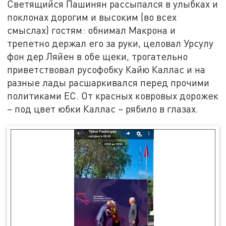
Светящийся Пашинян рассыпался в улыбках и
поклонах дорогим и высоким (во всех
смыслах) гостям: обнимал Макрона и
трепетно держал его за руки, целовал Урсулу
фон дер Ляйен в обе щеки, трогательно
приветствовал русофобку Кайю Каллас и на
разные лады расшаркивался перед прочими
политиками ЕС. От красных ковровых дорожек
– под цвет юбки Каллас – рябило в глазах.