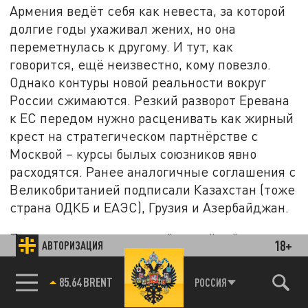
Армения ведёт себя как невеста, за которой
долгие годы ухаживал жених, но она
переметнулась к другому. И тут, как
говорится, ещё неизвестно, кому повезло.
Однако контуры новой реальности вокруг
России сжимаются. Резкий разворот Еревана
к ЕС передом нужно расценивать как жирный
крест на стратегическом партнёрстве с
Москвой – курсы былых союзников явно
расходятся. Ранее аналогичные соглашения с
Великобританией подписали Казахстан (тоже
страна ОДКБ и ЕАЭС), Грузия и Азербайджан.
При этом отвернувшиеся "партнёры" с
18+
АВТОРИЗАЦИЯ
момента развала СССР получали
многомиллиардную выгоду от России – в виде
85.64 BRENT
РОССИЯ
товарооборота и гуманитарной помощи. В той