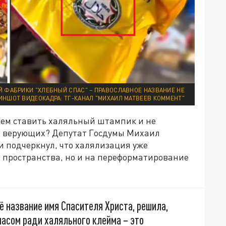
 ФАБРИКИ "ХЛЕБНЫЙ СПАС" – ПРАВОСЛАВНОЕ НАЗВАНИЕ НЕ
ИНШОТ ВИДЕОКАДРА: ТГ-КАНАЛ "МИХАИЛ МАТВЕЕВ КОММЕНТ"
ием ставить халяльный штампик и не
тв верующих? Депутат Госдумы Михаил
и подчеркнул, что халялизация уже
го пространства, но и на переформатирование
ё название имя Спасителя Христа, решила,
пасом ради халяльного клейма – это