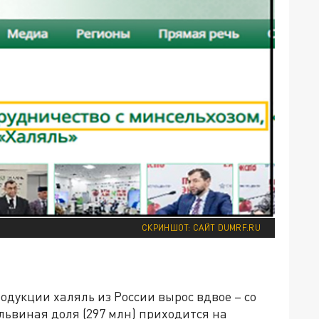
СКРИНШОТ: САЙТ DUMRF.RU
одукции халяль из России вырос вдвое – со
 львиная доля (297 млн) приходится на