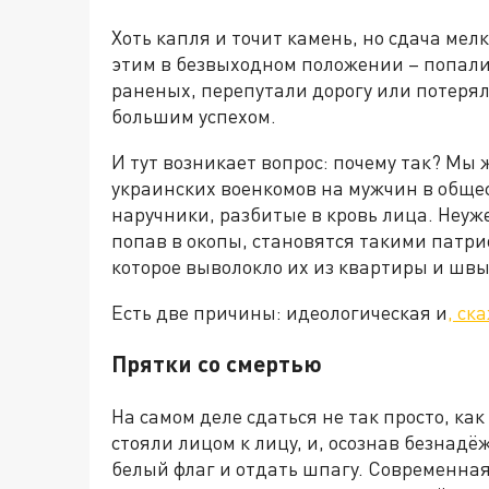
Хоть капля и точит камень, но сдача мел
этим в безвыходном положении – попали
раненых, перепутали дорогу или потерял
большим успехом.
И тут возникает вопрос: почему так? Мы
украинских военкомов на мужчин в обще
наручники, разбитые в кровь лица. Неуж
попав в окопы, становятся такими патрио
которое выволокло их из квартиры и швы
Есть две причины: идеологическая и
, ск
Прятки со смертью
На самом деле сдаться не так просто, ка
стояли лицом к лицу, и, осознав безнад
белый флаг и отдать шпагу. Современна