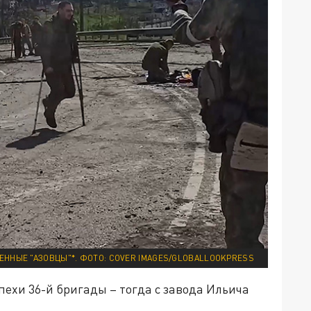
ЕННЫЕ "АЗОВЦЫ"*. ФОТО: COVER IMAGES/GLОBALLООKPRЕSS
пехи 36-й бригады – тогда с завода Ильича