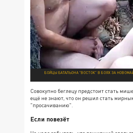
БОЙЦЫ БАТАЛЬОНА "ВОСТОК" В БОЯХ ЗА НОВОМА
Совокупно беглецу предстоит стать мишен
ещё не знают, что он решил стать мирны
"просачиванию".
Если повезёт
Не надо забывать, что решивший сдатьс