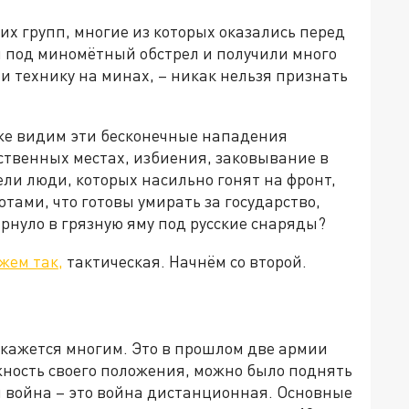
ких групп, многие из которых оказались перед
 под миномётный обстрел и получили много
и технику на минах, – никак нельзя признать
 же видим эти бесконечные нападения
ственных местах, избиения, заковывание в
ели люди, которых насильно гонят на фронт,
тами, что готовы умирать за государство,
рнуло в грязную яму под русские снаряды?
ажем так,
тактическая. Начнём со второй.
к кажется многим. Это в прошлом две армии
ёжность своего положения, можно было поднять
я война – это война дистанционная. Основные