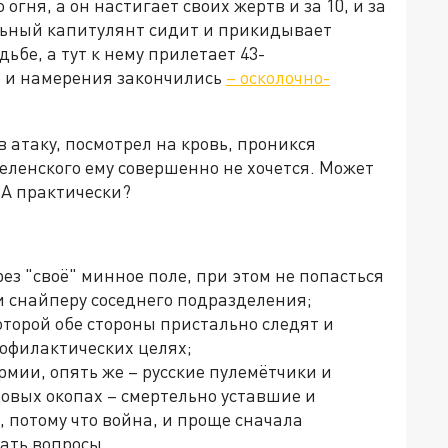
огня, а он настигает своих жертв и за 10, и за
альный капитулянт сидит и прикидывает
ьбе, а тут к нему прилетает 43-
ы и намерения закончились
– осколочно-
 атаку, посмотрел на кровь, проникся
Зеленского ему совершенно не хочется. Может
. А практически?
ез "своё" минное поле, при этом не попасться
и снайперу соседнего подразделения;
оторой обе стороны пристально следят и
офилактических целях;
рмии, опять же – русские пулемётчики и
довых окопах – смертельно уставшие и
 потому что война, и проще сначала
ать вопросы.