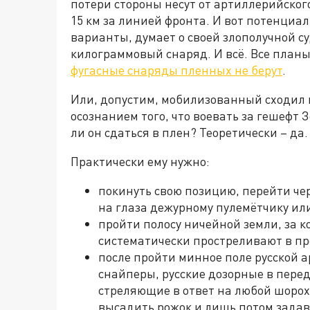
потери стороны несут от артиллерийского 
15 км за линией фронта. И вот потенци
варианты, думает о своей злополучной суд
килограммовый снаряд. И всё. Все план
фугасные снаряды пленных не берут
.
Или, допустим, мобилизованный сходил в
осознанием того, что воевать за гешефт 
ли он сдаться в плен? Теоретически – да
Практически ему нужно:
покинуть свою позицию, перейти чер
на глаза дежурному пулемётчику ил
пройти полосу ничейной земли, за к
систематически простреливают в пр
после пройти минное поле русской а
снайперы, русские дозорные в пере
стреляющие в ответ на любой шорох,
высадить рожок и лишь потом задав