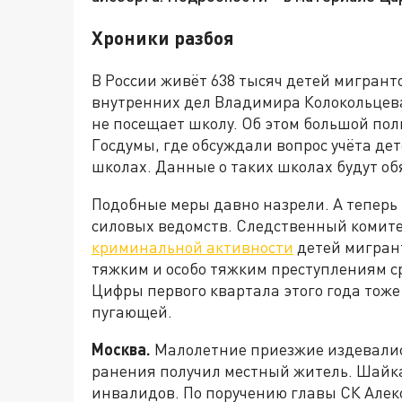
Хроники разбоя
В России живёт 638 тысяч детей мигран
внутренних дел Владимира Колокольцева
не посещает школу. Об этом большой по
Госдумы, где обсуждали вопрос учёта де
школах. Данные о таких школах будут о
Подобные меры давно назрели. А теперь
силовых ведомств. Следственный комит
криминальной активности
детей мигрант
тяжким и особо тяжким преступлениям ср
Цифры первого квартала этого года тоже
пугающей.
Москва.
Малолетние приезжие издевалис
ранения получил местный житель. Шайка
инвалидов. По поручению главы СК Але