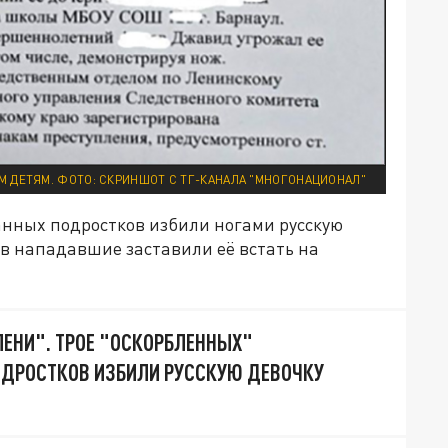
М ДЕТЯМ. ФОТО: СКРИНШОТ С ТГ-КАНАЛА "МНОГОНАЦИОНАЛ"
ранных подростков избили ногами русскую
ов нападавшие заставили её встать на
ЛЕНИ". ТРОЕ "ОСКОРБЛЕННЫХ"
ОДРОСТКОВ ИЗБИЛИ РУССКУЮ ДЕВОЧКУ