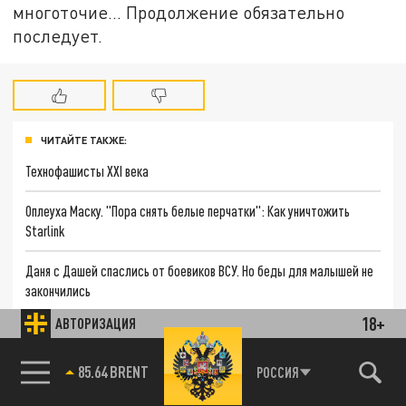
многоточие... Продолжение обязательно
последует.
ЧИТАЙТЕ ТАКЖЕ:
Технофашисты XXI века
Оплеуха Маску. "Пора снять белые перчатки": Как уничтожить
Starlink
Даня с Дашей спаслись от боевиков ВСУ. Но беды для малышей не
закончились
18+
АВТОРИЗАЦИЯ
"Очень плохие новости": Большая ошибка Palantir в России. Страны
НАТО впервые за СВО остановили поставки оружия. ВСУ теряют
приграничье?
85.64 BRENT
РОССИЯ