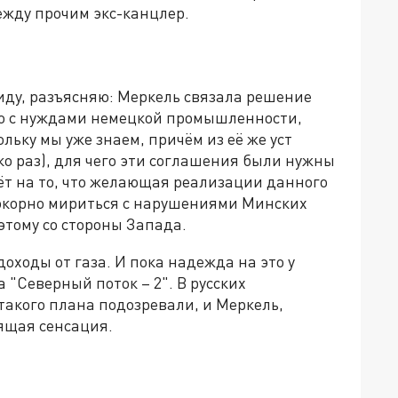
ежду прочим экс-канцлер.
виду, разъясняю: Меркель связала решение
ько с нуждами немецкой промышленности,
льку мы уже знаем, причём из её же уст
о раз), для чего эти соглашения были нужны
ёт на то, что желающая реализации данного
окорно мириться с нарушениями Минских
этому со стороны Запада.
доходы от газа. И пока надежда на это у
 "Северный поток – 2". В русских
такого плана подозревали, и Меркель,
оящая сенсация.