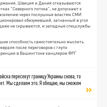
Германия, Швеция и Дания отказываются
тках "Северного потока", не допускают к
населению через послушные властям СМИ
ционировал обезумевший, загнанный в угол
 даже не скрываются, и западные спецслужбы
вшие способность самостоятельно мыслить.
враля после переговоров с глупо
еренции в Вашингтоне канцлером ФРГ
войска пересекут границу Украины снова, то
дет. Мы сделаем это. Я обещаю, мы сможем