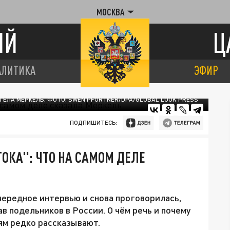
МОСКВА
ИЙ
Ц
АЛИТИКА
ЭФИР
ГЕЛА МЕРКЕЛЬ. ФОТО: SWEN PFÖRTNER/DPA/GLOBAL LOOK PRESS
ПОДПИШИТЕСЬ:
ОКА": ЧТО НА САМОМ ДЕЛЕ
ередное интервью и снова проговорилась,
 подельников в России. О чём речь и почему
ям редко рассказывают.