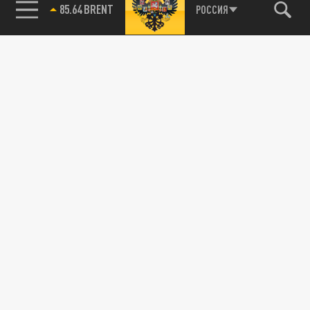
78.24 USD
РОССИЯ
115093, г. Москва, переулок Партийный,
д.1, к.57, стр.3, эт.1, пом.I, ком.45
Тел.:
+7 (495) 374-77-73
info@tsargrad.tv
Адрес для пресс-релизов
press@tsargrad.tv