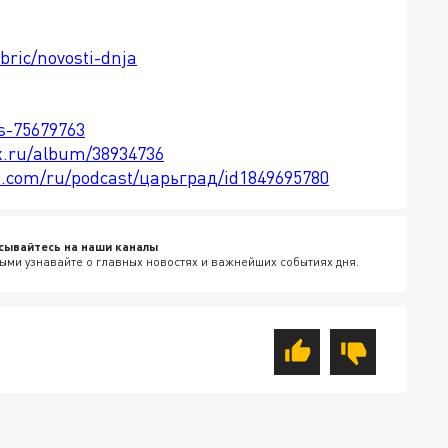
bric/novosti-dnja
ts-75679763
x.ru/album/38934736
le.com/ru/podcast/царьград/id1849695780
сывайтесь на наши каналы
ыми узнавайте о главных новостях и важнейших событиях дня.