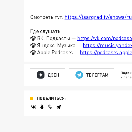
Смотреть тут:
https://tsargrad.tv/shows/ru
Где слушать:
🎧 ВК. Подкасты —
https://vk.com/podcas
🎧 Яндекс. Музыка —
https://music.yande
🎧 Apple Podcasts —
https://podcasts.app
Подпи
ДЗЕН
ТЕЛЕГРАМ
и перв
ПОДЕЛИТЬСЯ: