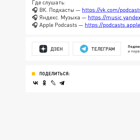
Где слушать:
🎧 ВК. Подкасты —
https://vk.com/podcas
🎧 Яндекс. Музыка —
https://music.yande
🎧 Apple Podcasts —
https://podcasts.app
Подпи
ДЗЕН
ТЕЛЕГРАМ
и перв
ПОДЕЛИТЬСЯ: