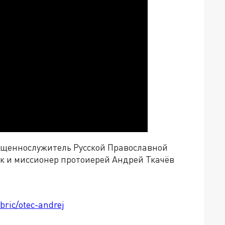
вященнослужитель Русской Православной
к и миссионер протоиерей Андрей Ткачёв
bric/otec-andrej