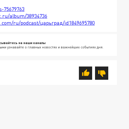
ts-75679763
x.ru/album/38934736
le.com/ru/podcast/царьград/id1849695780
сывайтесь на наши каналы
ыми узнавайте о главных новостях и важнейших событиях дня.