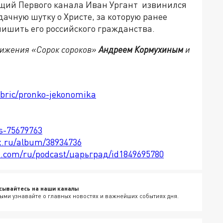
ущий Первого канала Иван Ургант извинился
ачную шутку о Христе, за которую ранее
лишить его российского гражданства.
вижения «Сорок сороков»
Андреем Кормухиным
и
ubric/pronko-jekonomika
ts-75679763
x.ru/album/38934736
le.com/ru/podcast/царьград/id1849695780
сывайтесь на наши каналы
ыми узнавайте о главных новостях и важнейших событиях дня.