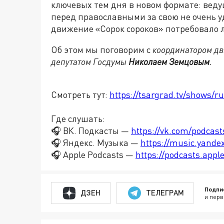
ключевых тем дня в новом формате: вед
перед православными за свою не очень уд
движение «Сорок сороков» потребовало 
Об этом мы поговорим с
координатором д
депутатом Госдумы
Николаем Земцовым
.
Смотреть тут:
https://tsargrad.tv/shows/r
Где слушать:
🎧 ВК. Подкасты —
https://vk.com/podcas
🎧 Яндекс. Музыка —
https://music.yande
🎧 Apple Podcasts —
https://podcasts.app
Подпи
ДЗЕН
ТЕЛЕГРАМ
и перв