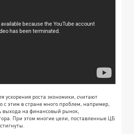
ля ускорения роста экономики, считают
 с этим в стране много проблем, например,
ь выхода на финансовый рынок,
тора. При этом многие цели, поставленные ЦБ
остигнуты.