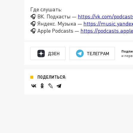
Где слушать:
🎧 ВК. Подкасты —
https://vk.com/podcas
🎧 Яндекс. Музыка —
https://music.yande
🎧 Apple Podcasts —
https://podcasts.app
Подпи
ДЗЕН
ТЕЛЕГРАМ
и перв
ПОДЕЛИТЬСЯ: