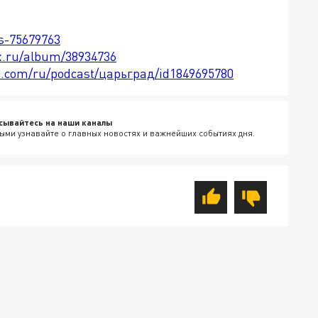
ts-75679763
x.ru/album/38934736
le.com/ru/podcast/царьград/id1849695780
сывайтесь на наши каналы
ыми узнавайте о главных новостях и важнейших событиях дня.