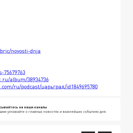
м
bric/novosti-dnja
ts-75679763
x.ru/album/38934736
le.com/ru/podcast/царьград/id1849695780
сывайтесь на наши каналы
ыми узнавайте о главных новостях и важнейших событиях дня.