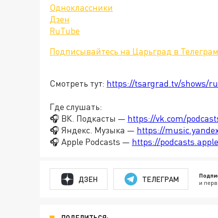
Одноклассники
Дзен
RuTube
Подписывайтесь на Царьград в Телегра
Смотреть тут:
https://tsargrad.tv/shows/ru
Где слушать:
🎧 ВК. Подкасты —
https://vk.com/podcas
🎧 Яндекс. Музыка —
https://music.yande
🎧 Apple Podcasts —
https://podcasts.app
Подпи
ДЗЕН
ТЕЛЕГРАМ
и перв
ПОДЕЛИТЬСЯ: