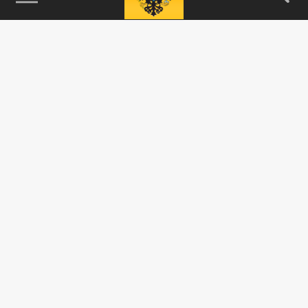
115093, г. Москва, переулок Партийный,
д.1, к.57, стр.3, эт.1, пом.I, ком.45