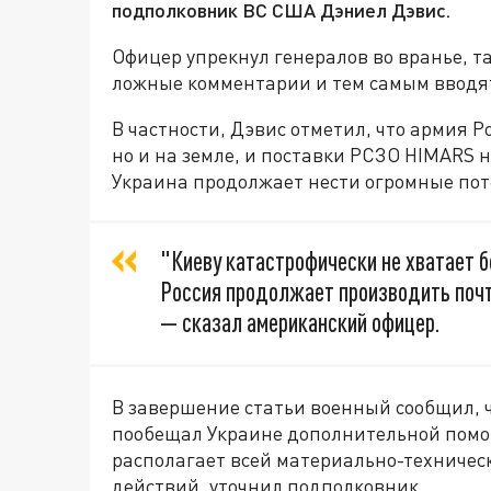
подполковник ВС США Дэниел Дэвис.
Офицер упрекнул генералов во вранье, т
ложные комментарии и тем самым вводят
В частности, Дэвис отметил, что армия Р
но и на земле, и поставки РСЗО HIMARS н
Украина продолжает нести огромные пот
"Киеву катастрофически не хватает бо
Россия продолжает производить почт
— сказал американский офицер.
В завершение статьи военный сообщил, ч
пообещал Украине дополнительной помощи
располагает всей материально-техничес
действий, уточнил подполковник.