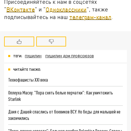
Присоединяйтесь к нам в соцсетях
"
ВКонтакте
" и "
Одноклассники
", также
подписывайтесь на наш
телеграм-канал
.
ТЕГИ:
ПУШИЛИН
ПУШИЛИН ДОМ ПРОФСОЮЗОВ
ЧИТАЙТЕ ТАКЖЕ:
Технофашисты XXI века
Оплеуха Маску. "Пора снять белые перчатки": Как уничтожить
Starlink
Даня с Дашей спаслись от боевиков ВСУ. Но беды для малышей не
закончились
"Очень плохие новости": Большая ошибка Palantir в России. Страны