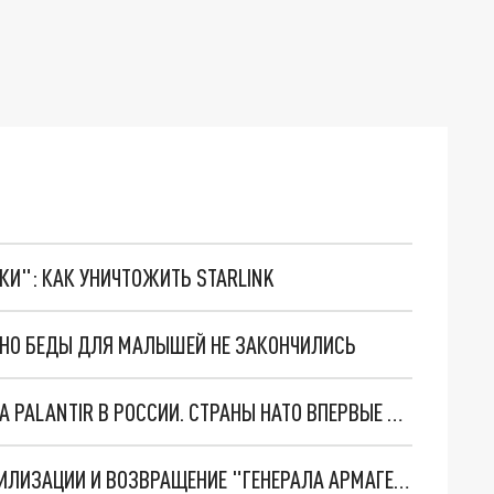
ТКИ": КАК УНИЧТОЖИТЬ STARLINK
. НО БЕДЫ ДЛЯ МАЛЫШЕЙ НЕ ЗАКОНЧИЛИСЬ
"ОЧЕНЬ ПЛОХИЕ НОВОСТИ": БОЛЬШАЯ ОШИБКА PALANTIR В РОССИИ. СТРАНЫ НАТО ВПЕРВЫЕ ЗА СВО ОСТАНОВИЛИ ПОСТАВКИ ОРУЖИЯ. ВСУ ТЕРЯЮТ ПРИГРАНИЧЬЕ?
ТРИ ГЛАВНЫХ ИНСАЙДА ОБ СВО. ОТМЕНА МОБИЛИЗАЦИИ И ВОЗВРАЩЕНИЕ "ГЕНЕРАЛА АРМАГЕДДОНА"? ОТЛИЧНЫЕ НОВОСТИ, КОТОРЫЕ ЖДАЛИ ВСЕ