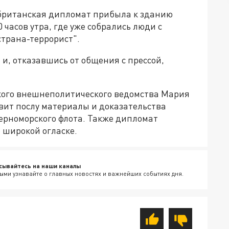
 британская дипломат прибыла к зданию
часов утра, где уже собрались люди с
трана-террорист".
и, отказавшись от общения с прессой,
кого внешнеполитического ведомства Мария
вит послу материалы и доказательства
ерноморского флота. Также дипломат
широкой огласке.
сывайтесь на наши каналы
ыми узнавайте о главных новостях и важнейших событиях дня.