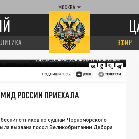
МОСКВА
ИЙ
Ц
АЛИТИКА
ЭФИР
/GLOBALLOOKPRESS/KONSTANTIN KOKOSHKIN
ПОДПИШИТЕСЬ:
В МИД РОССИИ ПРИЕХАЛА
у беспилотников по суднам Черноморского
была вызвана посол Великобритании Дебора