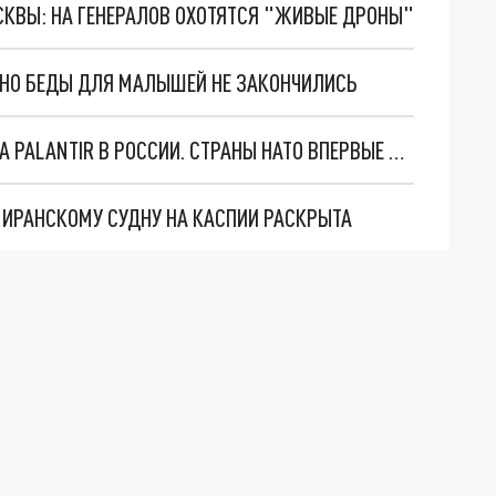
ОСКВЫ: НА ГЕНЕРАЛОВ ОХОТЯТСЯ "ЖИВЫЕ ДРОНЫ"
. НО БЕДЫ ДЛЯ МАЛЫШЕЙ НЕ ЗАКОНЧИЛИСЬ
"ОЧЕНЬ ПЛОХИЕ НОВОСТИ": БОЛЬШАЯ ОШИБКА PALANTIR В РОССИИ. СТРАНЫ НАТО ВПЕРВЫЕ ЗА СВО ОСТАНОВИЛИ ПОСТАВКИ ОРУЖИЯ. ВСУ ТЕРЯЮТ ПРИГРАНИЧЬЕ?
О ИРАНСКОМУ СУДНУ НА КАСПИИ РАСКРЫТА