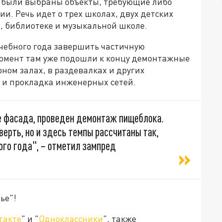
ки были выбраны объекты, требующие либо
и. Речь идет о трех школах, двух детских
е, библиотеке и музыкальной школе.
учебного года завершить частичную
омент там уже подошли к концу демонтажные
ном залах, в раздевалках и других
 и прокладка инженерных сетей.
е фасада, проведен демонтаж пищеблока.
верть, но и здесь темпы рассчитаны так,
ого года", – отметил зампред
ье"!
такте
" и "
Одноклассники
", также