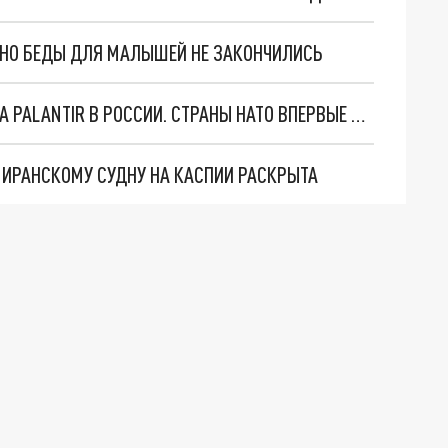
. НО БЕДЫ ДЛЯ МАЛЫШЕЙ НЕ ЗАКОНЧИЛИСЬ
"ОЧЕНЬ ПЛОХИЕ НОВОСТИ": БОЛЬШАЯ ОШИБКА PALANTIR В РОССИИ. СТРАНЫ НАТО ВПЕРВЫЕ ЗА СВО ОСТАНОВИЛИ ПОСТАВКИ ОРУЖИЯ. ВСУ ТЕРЯЮТ ПРИГРАНИЧЬЕ?
О ИРАНСКОМУ СУДНУ НА КАСПИИ РАСКРЫТА