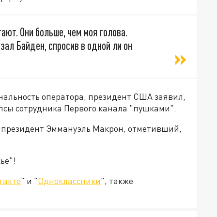
ают. Они больше, чем моя голова.
азал Байден, спросив в одной ли он
ональность оператора, президент США заявил,
епсы сотрудника Первого канала "пушками".
й президент Эммануэль Макрон, отметивший,
ье"!
такте
" и "
Одноклассники
", также
.