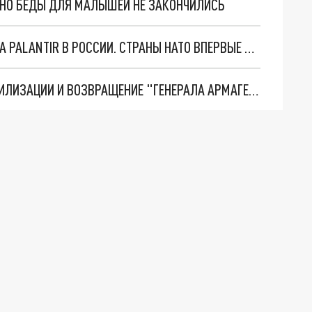
. НО БЕДЫ ДЛЯ МАЛЫШЕЙ НЕ ЗАКОНЧИЛИСЬ
"ОЧЕНЬ ПЛОХИЕ НОВОСТИ": БОЛЬШАЯ ОШИБКА PALANTIR В РОССИИ. СТРАНЫ НАТО ВПЕРВЫЕ ЗА СВО ОСТАНОВИЛИ ПОСТАВКИ ОРУЖИЯ. ВСУ ТЕРЯЮТ ПРИГРАНИЧЬЕ?
ТРИ ГЛАВНЫХ ИНСАЙДА ОБ СВО. ОТМЕНА МОБИЛИЗАЦИИ И ВОЗВРАЩЕНИЕ "ГЕНЕРАЛА АРМАГЕДДОНА"? ОТЛИЧНЫЕ НОВОСТИ, КОТОРЫЕ ЖДАЛИ ВСЕ