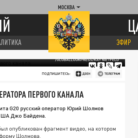
МОСКВА
ИЙ
Ц
АЛИТИКА
ЭФИР
/GLOBALLOOKPRESS/KAY NIETFELD
ПОДПИШИТЕСЬ:
ЕРАТОРА ПЕРВОГО КАНАЛА
мита G20 русский оператор Юрий Шолмов
США Джо Байдена.
был опубликован фрагмент видео, на котором
 форму Шолмова.