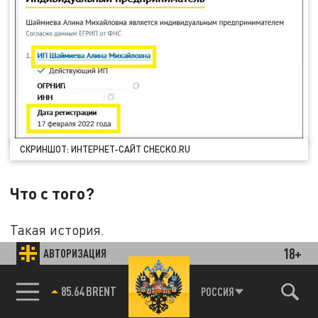
СКРИНШОТ: ИНТЕРНЕТ-САЙТ CHECKO.RU
Что с того?
Такая история.
18+
АВТОРИЗАЦИЯ
Приезжает в нашу страну воспитанная в
атмосфере русофобии "творческая личность".
85.64 BRENT
РОССИЯ
При смутных обстоятельствах в юном
возрасте мгновенно обрастает деньгами и