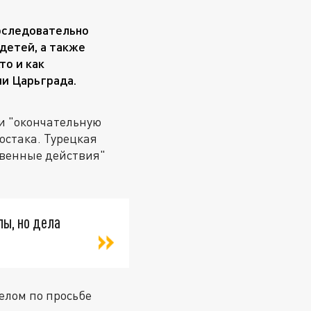
последовательно
детей, а также
то и как
ии Царьграда.
ли "окончательную
остака. Турецкая
твенные действия"
лы, но дела
елом по просьбе