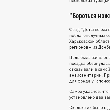
нескольких турецк
"Бороться можн
Фонд "Детство без 
неблагополучных с
Харьковской област
регионов – из Донб
Цель была заявлена
поездка обернулас
отказывали в само
антисанитарии. При
для фонда у "спонсо
Самое ужасное, что
установлено два так
Сколько их было в 