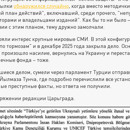
ссылки
обнаружился случайно
, когда вместо методичк
й план действий", включавший, среди прочего, "не
торами и владельцами изданий". Как бы то ни было 
вии с этим планом, тему дружно замолчали.
ряли интерес крупные мировые СМИ. В этой конфигу
по тормозам" и в декабре 2025 года закрыла дело. Ос
произошло насилие, вернулись на Украину и перест
опечные фонда – тоже.
иеся делом, сумели через парламент Турции отправ
Йылмаза Тунча, где подробно перечислили все устан
е преступные факты, но ответа не получили.
поряжении редакции Царьграда.