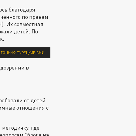
ось благодаря
ченного по правам
). Их совместная
ржали детей. По
к.
СТОЧНИК: ТУРЕЦКИЕ СМИ
одозрении в
ребовали от детей
нтимные отношения с
 методичку, где
вопросам "блока на