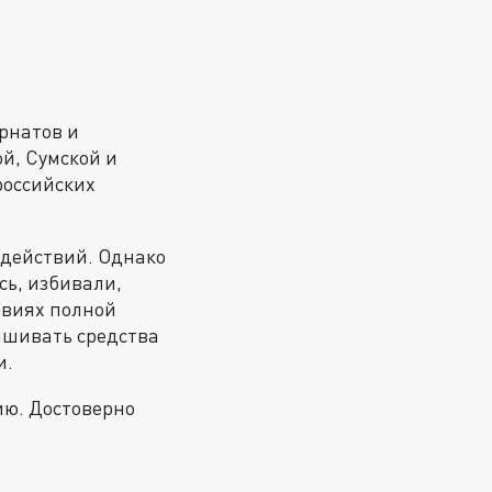
ернатов и
й, Сумской и
российских
 действий. Однако
сь, избивали,
овиях полной
ашивать средства
и.
ию. Достоверно