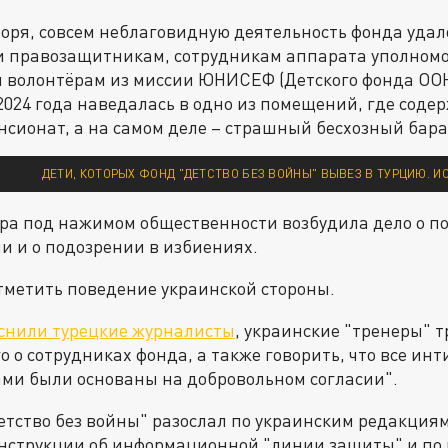
воря, совсем неблаговидную деятельность фонда удал
и правозащитникам, сотрудникам аппарата уполномо
и волонтёрам из миссии ЮНИСЕФ (Детского фонда ООН
2024 года наведалась в одно из помещений, где соде
нсионат, а на самом деле – страшный бесхозный бара
ДЕТИ, КОТОРЫХ ФОНД "ДЕТСТВО БЕЗ ВОЙНЫ" ВЫВЕЗ В ТУРЦИЮ. И
ра под нажимом общественности возбудила дело о п
и и о подозрении в избиениях.
тметить поведение украинской стороны.
снили турецкие журналисты
, украинские "тренеры" т
го о сотрудниках фонда, а также говорить, что все и
ми были основаны на добровольном согласии".
етство без войны" разослал по украинским редакциям
нструкции об информационной "линии защиты" и по 