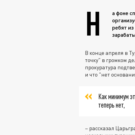
Н
а фоне с
организу
ребят из
зарабаты
В конце апреля в Т
точку" в громком д
прокуратура подтв
и что "нет основан
Как минимум эт
теперь нет,
– рассказал Царьгр