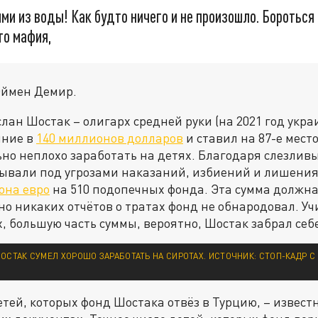
ми из воды! Как будто ничего и не произошло. Бороться
то мафия,
Эймен Демир.
лан Шостак – олигарх средней руки (на 2021 год укра
яние в
140 миллионов долларов
и ставил на 87-е место
ьно неплохо заработать на детях. Благодаря слезлив
ывали под угрозами наказаний, избиений и лишения
она евро
на 510 подопечных фонда. Эта сумма должна
но никаких отчётов о тратах фонд не обнародовал. Уч
, большую часть суммы, вероятно, Шостак забрал себ
ОСТАК СУМЕЛ ХОРОШО ЗАРАБОТАТЬ НА СИРОТАХ. ИСТОЧНИК: СТОП-КАДР 
етей, которых фонд Шостака отвёз в Турцию, – извест