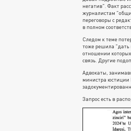
негатив". Факт ра
журналистам "общи
переговоры с редак
в полном соответст
Следом к теме поте
тоже решила "дать 
отношении которых 
связь. Другие под
Адвокаты, занимавш
министра юстиции 
задокументированны
Запрос есть в рас