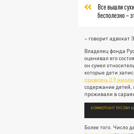
Все вышли сухи
бесполезно – э
– говорит адвокат 
Владелец фонда Рус
оценивал его состо
он сумел относител
которые дети запис
привлечь 3,9 милли
содержание детей, 
проживали в сараях
КОММЕРСАНТ РУСЛАН Ш
Более того. Число д