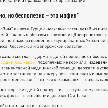
их изданий и правозащитных организаций.
о, но бесполезно – это мафия"
войны" вывез в Турцию несколько сотен детей из инт
емей. Главным образом вывозили из Днепропетровско
ей, но также из временно оккупированных Украиной 
асса, Херсонской и Запорожской областей.
 самая светлая – держать детей подальше от боевых
ь
сущим кошмаром
: подопечных не кормили, издевали
й элементарной медицинской помощи, держали в усл
 этом заставляли на камеру петь, танцевать и выпр
ров и меценатов". Тех, кто отказывался, – наказывал
 некоторые из детей подверглись сексуальному насил
их факта – в отношении девочек 14 и 15 лет.
действительности – неизвестно.