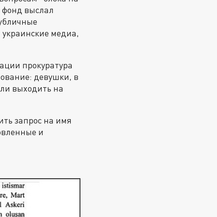
и фонд выслал
публичные
– украинские медиа,
рации прокуратура
нование: девушки, в
али выходить на
ить запрос на имя
овленные и