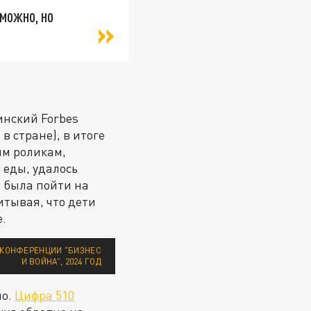
 можно, но
инский Forbes
 в стране), в итоге
ым роликам,
 еды, удалось
 была пойти на
итывая, что дети
е.
С КОНФЕРЕНЦИИ "БИЗНЕС
И ВОЙНА", 2024 ГОД
но.
Цифра 510