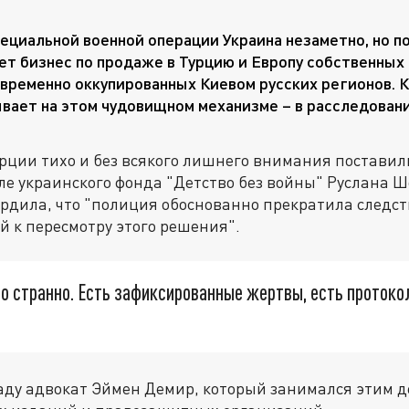
пециальной военной операции Украина незаметно, но 
ет бизнес по продаже в Турцию и Европу собственных 
 временно оккупированных Киевом русских регионов. К
вает на этом чудовищном механизме – в расследован
урции тихо и без всякого лишнего внимания постави
еле украинского фонда "Детство без войны" Руслана Ш
ердила, что "полиция обоснованно прекратила следс
ий к пересмотру этого решения".
о странно. Есть зафиксированные жертвы, есть протоко
аду адвокат Эймен Демир, который занимался этим д