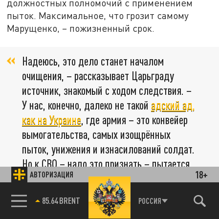
должностных полномочий с применением
пыток. Максимальное, что грозит самому
Марущенко, – пожизненный срок.
Надеюсь, это дело станет началом
очищения, – рассказывает Царьграду
источник, знакомый с ходом следствия. –
У нас, конечно, далеко не такой
адский ад,
как на Украине
, где армия – это конвейер
вымогательства, самых изощрённых
пыток, унижения и изнасилований солдат.
Но к СВО – надо это признать – пытается
18+
АВТОРИЗАЦИЯ
присосаться разного рода гниль, потому
что там деньги от государства и общества.
85.64 BRENT
РОССИЯ
И гниль пытается эти деньги сосать – на