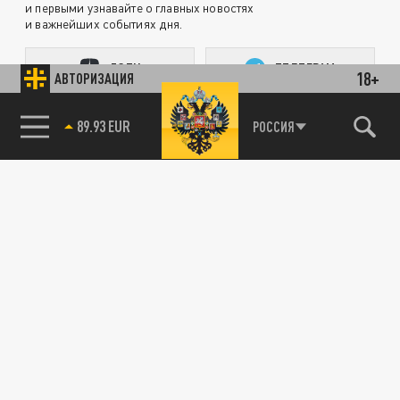
и первыми узнавайте о главных новостях
и важнейших событиях дня.
ДЗЕН
ТЕЛЕГРАМ
18+
АВТОРИЗАЦИЯ
85.64 BRENT
РОССИЯ
ПОДЕЛИТЬСЯ В СОЦСЕТЯХ:
Новости партнёров
Агрегатор новостей 24СМИ