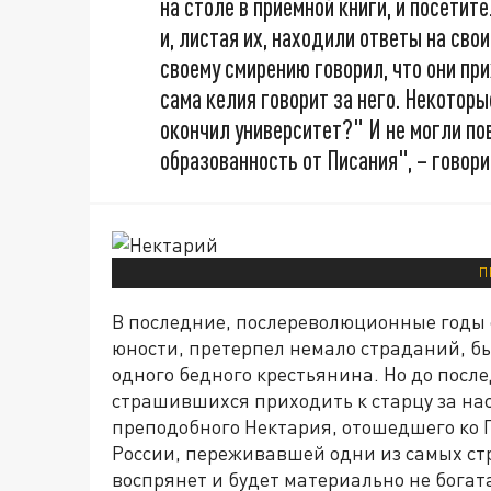
на столе в приёмной книги, и посетит
и, листая их, находили ответы на сво
своему смирению говорил, что они пр
сама келия говорит за него. Некотор
окончил университет?" И не могли пов
образованность от Писания", – говори
П
В последние, послереволюционные годы с
юности, претерпел немало страданий, был
одного бедного крестьянина. Но до посл
страшившихся приходить к старцу за на
преподобного Нектария, отошедшего ко 
России, переживавшей одни из самых стр
воспрянет и будет материально не богата