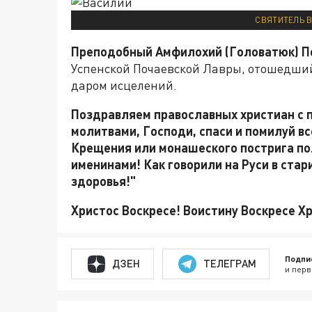
СВЯТИТЕЛЬ В
Преподобный Амфилохий (Головатюк) П
Успенской Почаевской Лавры, отошедши
даром исцелений.
Поздравляем православных христиан с 
молитвами, Господи, спаси и помилуй все
Крещения или монашеского пострига пол
именинами! Как говорили на Руси в стари
здоровья!"
Христос Воскресе! Воистину Воскресе Х
Подпи
ДЗЕН
ТЕЛЕГРАМ
и перв