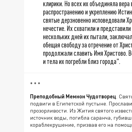
клирики. Но всех их объединяла вера 
распространению и укреплению Истинн
святые дерзновенно исповедовали Хр
нечестие. Их схватили и представили
нескольких дней их пытали, заключал
обещая свободу за отречение от Хрис
продолжали славить Имя Христово. В
и тела их погребли близ города".
* * *
Преподобный Мемнон Чудотворец
. Свя
подвиги в Египетской пустыне. Прослави
прозорливости. Из Жития святого известн
источник воды, погибла саранча, губивш
кораблекрушение, призвав его на помощь