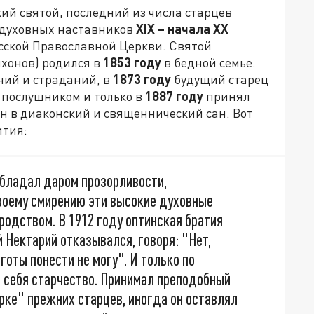
ский святой, последний из числа старцев
 духовных наставников
XIX – начала XX
Русской Православной Церкви. Святой
ихонов) родился в
1853 году
в бедной семье.
ний и страданий, в
1873 году
будущий старец
 послушником и только в
1887 году
принял
н в диаконский и священнический сан. Вот
ития:
обладал даром прозорливости,
своему смирению эти высокие духовные
одством. В 1912 году оптинская братия
 Нектарий отказывался, говоря: "Нет,
яготы понести не могу". И только по
а себя старчество. Принимал преподобный
рке" прежних старцев, иногда он оставлял