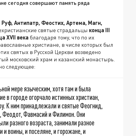
ане сегодня совершают память ряда
 Руф, Антипатр, Феостих, Артема, Магн,
нехристианские святые страдальцы
конца III
ца XVII века
благодаря тому, что по их
авославные христиане, в числе которых был
этих святых в Русской Церкви возведено
тый московский храм и казанский монастырь.
но следующее:
льной мере языческим, хотя там и была
ие в городе огорчало истинных христиан,
ру. К ним принадлежали и святые Феогнид,
н, Феодот, Фавмасий и Филимон. Они
ыли разного возраста, занимали разное
 и воины, и поселяне, и горожане, и