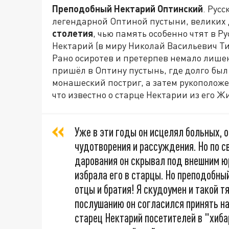
Преподобный Нектарий Оптинский
. Рус
легендарной Оптиной пустыни, великих
столетия
, чью память особенно чтят в 
Нектарий (в миру Николай Васильевич Т
Рано осиротев и претерпев немало лише
пришёл в Оптину пустынь, где долго был
монашеский постриг, а затем рукоположе
что известно о старце Нектарии из его Ж
Уже в эти годы он исцелял больных, 
чудотворения и рассуждения. Но по 
дарования он скрывал под внешним юр
избрала его в старцы. Но преподобный
отцы и братия! Я скудоумен и такой т
послушанию он согласился принять н
старец Нектарий посетителей в "хиба