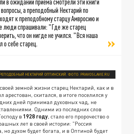
ели в ожидании приёма смотрели эти книги
и вопросы, а преподобный Нектарий по
иходят к преподобному старцу Амвросию и
ые люди спрашивали: "Где же старец
ерить, что он нигде не учился. "Вся наша
л о себе старец.
РЕПОДОБНЫЙ НЕКТАРИЙ ОПТИНСКИЙ. ФОТО: PRAVOSLAVIE.RU
воей земной жизни старец Нектарий, как и в
 арестован, скитался, в итоге поселился у
едних дней принимал духовных чад, не
ставлениями. Одними из последних слов
Господу в
1928 году
, стало его пророчество о
ашных лет в своей истории: "Россия
, но духом будет богата, и в Оптиной будет