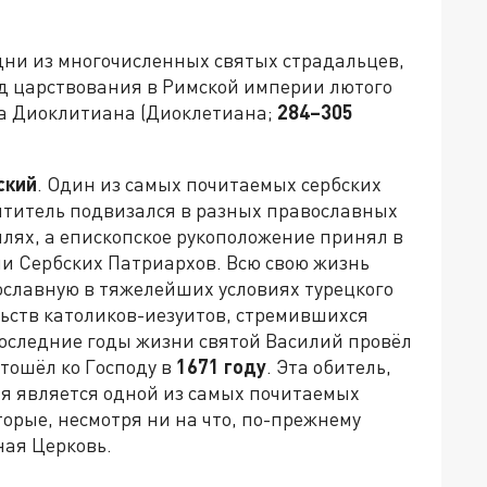
дни из многочисленных святых страдальцев,
д царствования в Римской империи лютого
а Диоклитиана (Диоклетиана;
284–
305
ский
. Один из самых почитаемых сербских
вятитель подвизался в разных православных
млях, а епископское рукоположение принял в
ии Сербских Патриархов. Всю свою жизнь
ославную в тяжелейших условиях турецкого
льств католиков-иезуитов, стремившихся
Последние годы жизни святой Василий провёл
отошёл ко Господу в
1671 году
. Эта обитель,
ня является одной из самых почитаемых
торые, несмотря ни на что, по-прежнему
ная Церковь.