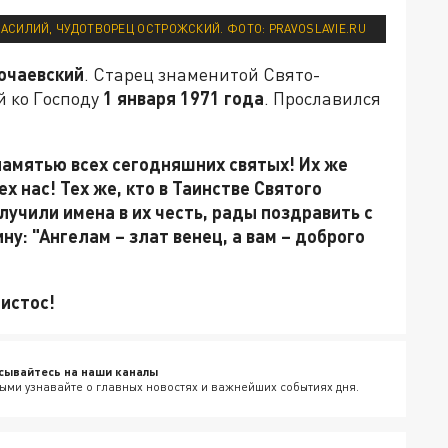
АСИЛИЙ, ЧУДОТВОРЕЦ ОСТРОЖСКИЙ. ФОТО: PRAVOSLAVIE.RU
очаевский
. Старец знаменитой Свято-
й ко Господу
1 января 1971 года
. Прославился
памятью всех сегодняшних святых! Их же
х нас! Тех же, кто в Таинстве Святого
учили имена в их честь, рады поздравить с
ну: "Ангелам – злат венец, а вам – доброго
ристос!
сывайтесь на наши каналы
ыми узнавайте о главных новостях и важнейших событиях дня.