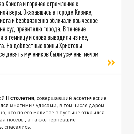
во Христа и горячее стремление к
ой веры. Оказавшись в городе Кизике,
иста и безбоязненно обличали языческое
 на суд правителю города. В течение
и в темницу и снова выводили из неё,
та. Но доблестные воины Христовы
се девять мучеников были усечены мечом,
той
II столетия
, совершавший аскетические
лся многими чудесами, в том числе даром
о, что по его молитве в пустыне открылся
ая посевы, а также терпевшие
, спасались.