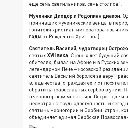
ещё семь светильников, семь столпов".
Мученики Диодор и Родопиан диакон
. О
принявших мученические венцы в перио
гонителя христиан императора-язычник
годы
от Рождества Христова).
Святитель Василий, чудотворец Острож
святых
XVII века
. С юных лет будущий с
обителях, бывал на Афоне и в Русских зе
легендарном Пече – косовской резиденц
святитель Василий боролся за веру Прав
владычества, ограждая её и от посягате
обратить православных сербов в унию. 
в черногорском монастыре Острог, где и 
несмотря на труднодоступность, и сегод
святынь Черногории и Сербии, стран, ко
объединяет единая Сербская Православ