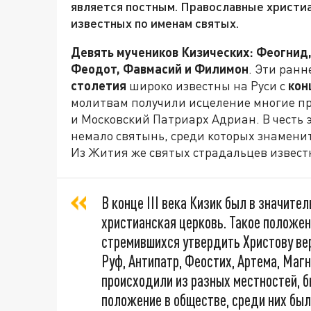
является постным. Православные христи
известных по именам святых.
Девять мучеников Кизических: Феогнид,
Феодот, Фавмасий и Филимон
. Эти ран
столетия
широко известны на Руси с
кон
молитвам получили исцеление многие пр
и Московский Патриарх Адриан. В честь 
немало святынь, среди которых знамени
Из Жития же святых страдальцев извест
В конце III века Кизик был в значите
христианская церковь. Такое положен
стремившихся утвердить Христову ве
Руф, Антипатр, Феостих, Артема, Маг
происходили из разных местностей, б
положение в обществе, среди них были