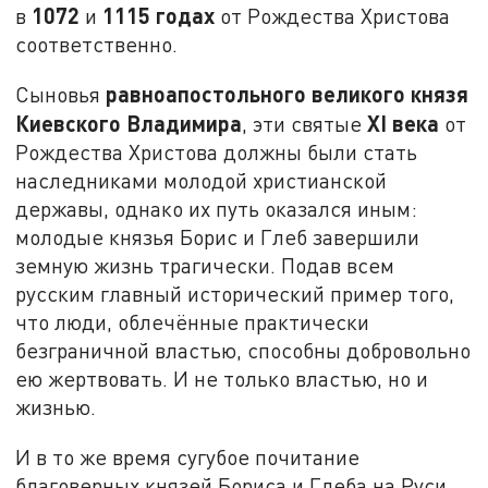
1072
1115 годах
в
и
от Рождества Христова
соответственно.
равноапостольного великого князя
Сыновья
Киевского Владимира
XI века
, эти святые
от
Рождества Христова должны были стать
наследниками молодой христианской
державы, однако их путь оказался иным:
молодые князья Борис и Глеб завершили
земную жизнь трагически. Подав всем
русским главный исторический пример того,
что люди, облечённые практически
безграничной властью, способны добровольно
ею жертвовать. И не только властью, но и
жизнью.
И в то же время сугубое почитание
благоверных князей Бориса и Глеба на Руси