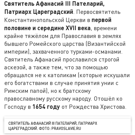
Святитель Афанасий III Пателарий,
Патриарх Цареградский
. Первосвятитель
первой
Константинопольской Церкви в
половине и середине XVII века
, времени
крайне тяжёлом для Православия в землях
бывшего Ромейского царства (Византийской
империи), захваченного турками-османами.
Святитель Афанасий прославился строгой
аскезой, а также тем, что за помощью
обращался не к католикам (которые искушали
его богатствами в случае принятия унии с
Римским папой), но к братскому
православному русскому народу. Отошёл ко
1654 году
Господу в
от Рождества Христова.
СВЯТИТЕЛЬ АФАНАСИЙ III ПАТЕЛАРИЙ, ПАТРИАРХ
ЦАРЕГРАДСКИЙ. ФОТО: PRAVOSLAVIE.RU