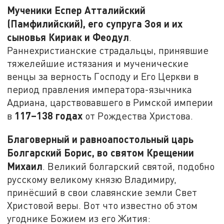
Мученики Еспер Атталийский
(Памфилийский), его супруга Зоя и их
сыновья Кириак и Феодул
.
Раннехристианские страдальцы, принявшие
тяжелейшие истязания и мученические
венцы за верность Господу и Его Церкви в
период правления императора-язычника
Адриана, царствовавшего в Римской империи
117
–138 годах
в
от Рождества Христова.
Благоверный и равноапостольный царь
Болгарский Борис, во святом Крещении
Михаил
. Великий болгарский святой, подобно
русскому великому князю Владимиру,
принёсший в свои славянские земли Свет
Христовой веры. Вот что известно об этом
угоднике Божием из его Жития: