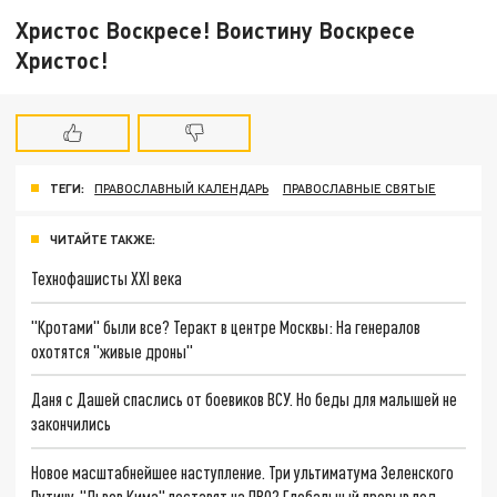
Христос Воскресе! Воистину Воскресе
Христос!
ТЕГИ:
ПРАВОСЛАВНЫЙ КАЛЕНДАРЬ
ПРАВОСЛАВНЫЕ СВЯТЫЕ
ЧИТАЙТЕ ТАКЖЕ:
Технофашисты XXI века
"Кротами" были все? Теракт в центре Москвы: На генералов
охотятся "живые дроны"
Даня с Дашей спаслись от боевиков ВСУ. Но беды для малышей не
закончились
Новое масштабнейшее наступление. Три ультиматума Зеленского
Путину. "Львов Кима" поставят на ПВО? Глобальный прорыв под