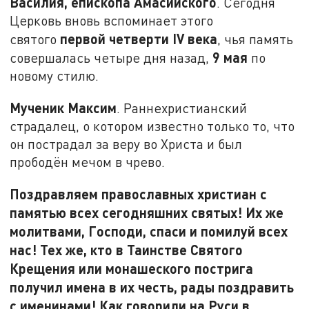
Василия, епископа Амасийского
. Сегодня
Церковь вновь вспоминает этого
первой четверти IV века
святого
, чья память
9 мая
совершалась четыре дня назад,
по
новому стилю.
Мученик Максим
. Раннехристианский
страдалец, о котором известно только то, что
он пострадал за веру во Христа и был
прободён мечом в чрево.
Поздравляем православных христиан с
памятью всех сегодняшних святых! Их же
молитвами, Господи, спаси и помилуй всех
нас! Тех же, кто в Таинстве Святого
Крещения или монашеского пострига
получил имена в их честь, рады поздравить
с именинами! Как говорили на Руси в