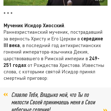
* * *
Мученик Исидор Хиосский
.
Раннехристианский мученик, пострадавший
середине
за верность Христу и Его Церкви в
III века
, в последний год антихристианских
гонений императора-язычника Декия,
249-
царствовавшего в Римской империи в
251 годах
от Рождества Христова. Известны
слова, с которыми святой Исидор принял
смертный приговор:
Славлю Тебя, Владыко мой, что Ты по
милости Своей принимаешь меня в Свои
небесные селения!