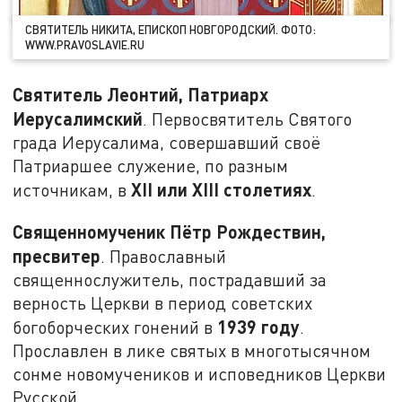
СВЯТИТЕЛЬ НИКИТА, ЕПИСКОП НОВГОРОДСКИЙ. ФОТО:
WWW.PRAVOSLAVIE.RU
Святитель Леонтий, Патриарх
Иерусалимский
. Первосвятитель Святого
града Иерусалима, совершавший своё
Патриаршее служение, по разным
XII
или
XIII
столетиях
источникам, в
.
Священномученик Пётр Рождествин,
пресвитер
. Православный
священнослужитель, пострадавший за
верность Церкви в период советских
1939 году
богоборческих гонений в
.
Прославлен в лике святых в многотысячном
сонме новомучеников и исповедников Церкви
Русской.