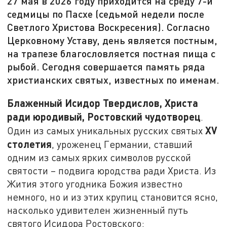
27 мая в 2026 году приходится на среду 7-й
седмицы по Пасхе (седьмой недели после
Светлого Христова Воскресения). Согласно
Церковному Уставу, день является постным,
на трапезе благословляется постная пища с
рыбой. Сегодня совершается память ряда
христианских святых, известных по именам.
Блаженный Исидор Твердислов, Христа
ради юродивый, Ростовский чудотворец
.
XV
Один из самых уникальных русских святых
столетия
, уроженец Германии, ставший
одним из самых ярких символов русской
святости – подвига юродства ради Христа. Из
Жития этого угодника Божия известно
немного, но и из этих крупиц становится ясно,
насколько удивителен жизненный путь
святого Исидора Ростовского: